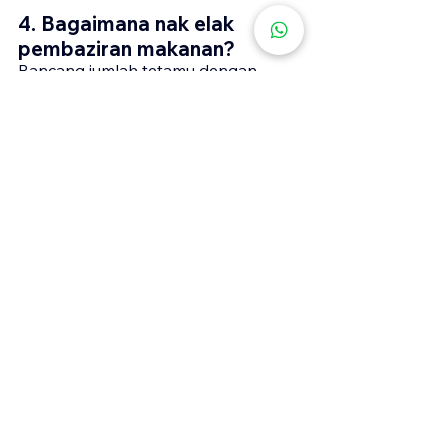
4. Bagaimana nak elak 
pembaziran makanan?
Rancang jumlah tetamu dengan 
tepat dan pilih menu seimbang.
5. Perlu food testing untuk 
menu gabungan?
Ya, penting untuk pastikan kedua-
dua lauk kampung dan barat sesuai 
rasa
.
Tempah Servis Katering 
Hari Ini
🍽️ Nak 
majlis kahwin nampak moden
tapi tetap ada sentuhan kampung?