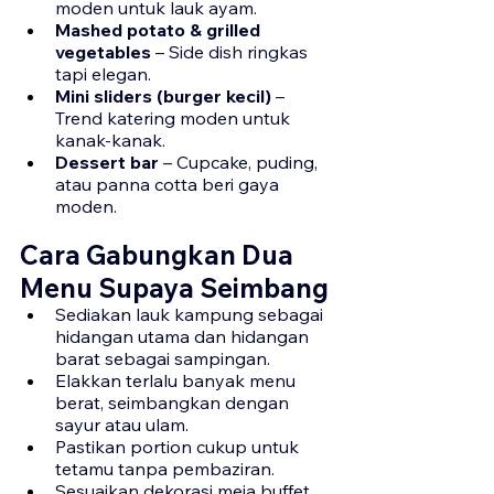
moden untuk lauk ayam.
Mashed potato & grilled 
vegetables
 – Side dish ringkas 
tapi elegan.
Mini sliders (burger kecil)
 – 
Trend katering moden untuk 
kanak-kanak.
Dessert bar
 – Cupcake, puding, 
atau panna cotta beri gaya 
moden.
Cara Gabungkan Dua 
Menu Supaya Seimbang
Sediakan lauk kampung sebagai 
hidangan utama dan hidangan 
barat sebagai sampingan.
Elakkan terlalu banyak menu 
berat, seimbangkan dengan 
sayur atau ulam.
Pastikan portion cukup untuk 
tetamu tanpa pembaziran.
Sesuaikan 
dekorasi meja buffet 